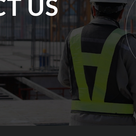
CT
US