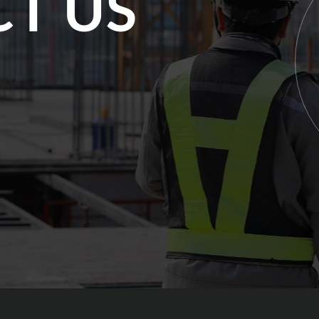
CT
US